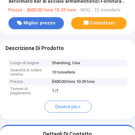
deformato bar di acciaio armamentistici Fornitura
con tolleranza ± 1% armamentistici di acciaio a
Prezzo：$600.00/tons 10-29 tons
MOQ：10 tonnellate
nervatura calda
Miglior prezzo
Contattaci
Descrizione Di Prodotto
Luogo di origine
Shandong, Cina
Quantità di ordine
10 tonnellate
minimo
Prezzo
$600.00/tons 10-29 tons
Termini di
T/T
pagamento
Osservi più
Dettagli Di Contatto