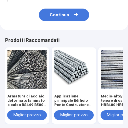
Continua
Prodotti Raccomandati
Armatura di acciaio
Applicazione
Medio-alto/ba
deformato laminato
principale Edificio
tenore di carb
a caldo BS449 B500b
Ponte Costruzione
HRB400 HRB4
DIN488 6m 9m 18m a
Carbon Steel Rebar
HRB500 Rond
fini di rinforzo
BS449 B500b DIN488
rinforzo di leg
Miglior prezzo
Miglior prezzo
Miglior pr
strutturale
6m 9m 12m
acciaio defor
per progetti
infrastruttural