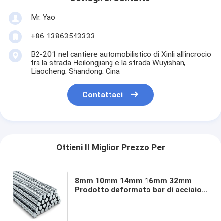
Mr. Yao
+86 13863543333
B2-201 nel cantiere automobilistico di Xinli all'incrocio
tra la strada Heilongjiang e la strada Wuyishan,
Liaocheng, Shandong, Cina
Contattaci
Ottieni Il Miglior Prezzo Per
8mm 10mm 14mm 16mm 32mm
Prodotto deformato bar di acciaio
armamentistici Fornitura con
tolleranza ± 1% armamentistici di
acciaio a nervatura calda