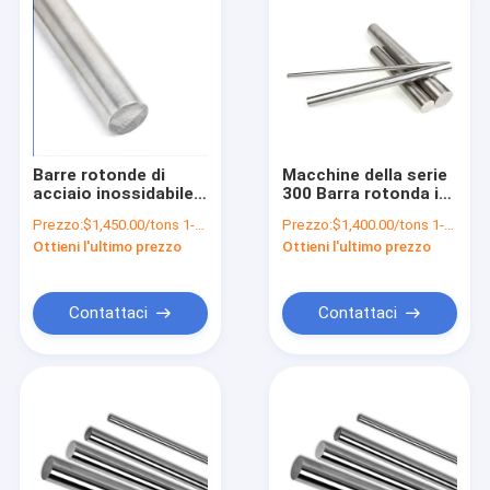
Barre rotonde di
Macchine della serie
acciaio inossidabile
300 Barra rotonda in
di grado 439 laminate
acciaio di grado 25
Prezzo:
$1,450.00/tons 1-19 tons
Prezzo:
$1,400.00/tons 1-49 tons
a caldo per
mm Barra rotonda in
Ottieni l'ultimo prezzo
Ottieni l'ultimo prezzo
applicazioni edilizie
acciaio inossidabile
304 con buona
saldabilità
Contattaci
Contattaci
Casa
Prodotti
Video