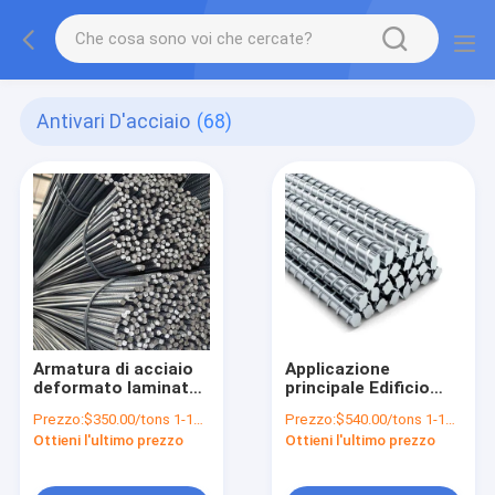
Antivari D'acciaio
(68)
Armatura di acciaio
Applicazione
deformato laminato
principale Edificio
a caldo BS449 B500b
Ponte Costruzione
Prezzo:
$350.00/tons 1-19 tons
Prezzo:
$540.00/tons 1-19 tons
DIN488 6m 9m 18m a
Carbon Steel Rebar
Ottieni l'ultimo prezzo
Ottieni l'ultimo prezzo
fini di rinforzo
BS449 B500b DIN488
strutturale
6m 9m 12m