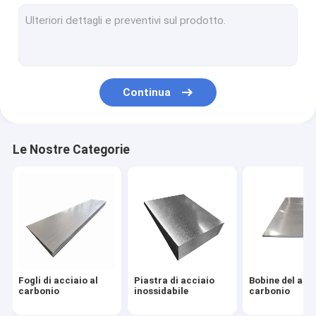
Tubo d'acciaio saldato
Carta colorata
Scoli di acciaio galvanizzato
Continua
Tubo di acciaio
Antivari d'acciaio
Le Nostre Categorie
Profili in acciaio
tubi di acciaio senza saldatura
Fogli di acciaio al
Piastra di acciaio
Bobine del acci
carbonio
inossidabile
carbonio