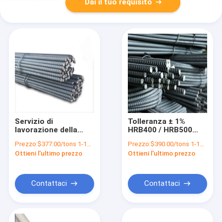
Dai il tuo requisito
Servizio di
Tolleranza ± 1%
lavorazione della
HRB400 / HRB500
piegatura di
Barra di acciaio per
Prezzo:
$377.00/tons 1-19 tons
Prezzo:
$390.00/tons 1-19 tons
armature in acciaio a
costruzioni Barre
Ottieni l'ultimo prezzo
Ottieni l'ultimo prezzo
nervatura a caldo per
rotonde rinforzate in
la costruzione di
calcestruzzo
calcestruzzo in
resistenti alla
acciaio armato
corrosione
Contattaci
Contattaci
GB1449 2-2007 Barre
rotonde