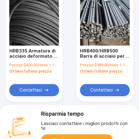
HRB335 Armatura di
HRB400/HRB500
acciaio deformato a
Barra di acciaio per la
medio-alto tenore di
costruzione Acciaio
Prezzo:
$420.00/tons 1-19 tons
Prezzo:
$389.00/tons 1-19 tons
carbonio per la
rinforzato in
Ottieni l'ultimo prezzo
Ottieni l'ultimo prezzo
costruzione di ponti
calcestruzzo ASTM
e la costruzione di
AISI JIS DIN GB
applicazioni principali
Standard
Contattaci
Contattaci
Risparmia tempo
Lasciaci contattare i migliori prodotti con
te.