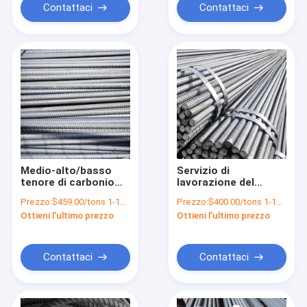
Contattaci
Contattaci
Medio-alto/basso
Servizio di
tenore di carbonio
lavorazione del
HRB400 HRB400E
carbonio deformato
Prezzo:
$459.00/tons 1-19 tons
Prezzo:
$400.00/tons 1-19 tons
HRB500 Rondo
di grado HRB500 per
Ottieni l'ultimo prezzo
Ottieni l'ultimo prezzo
rinforzo di legno di
piegatura e rinforzo
acciaio deformato
per progetti
infrastrutturali
Contattaci
Contattaci