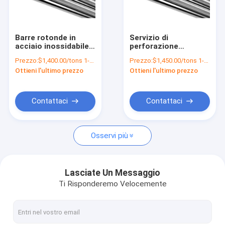
Chi siamo
Fatory Tour
Barre rotonde in
Servizio di
acciaio inossidabile
perforazione
Controllo di qualità
304L Perfette per
multifunzionale
Prezzo:
$1,400.00/tons 1-49 tons
Prezzo:
$1,450.00/tons 1-49 tons
varie applicazioni
ASTM A193 B16
Ottieni l'ultimo prezzo
Ottieni l'ultimo prezzo
industriali
Barra rotonda in
Contattaci
acciaio SUS 420J Bar
rotonda in acciaio
inossidabile
Richiedere un preventivo
Contattaci
Contattaci
Osservi più
Fogli di acciaio al carbonio
Piastra di acciaio inossidabile
Lasciate Un Messaggio
Ti Risponderemo Velocemente
Bobine del acciaio al carbonio
Scoli di acciaio inossidabile